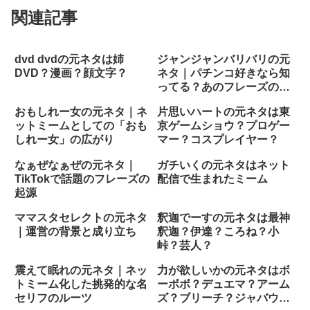
関連記事
dvd dvdの元ネタは姉
ジャンジャンバリバリの元
DVD？漫画？顔文字？
ネタ｜パチンコ好きなら知
ってる？あのフレーズの由
来
おもしれー女の元ネタ｜ネ
片思いハートの元ネタは東
ットミームとしての「おも
京ゲームショウ？プロゲー
しれー女」の広がり
マー？コスプレイヤー？
なぁぜなぁぜの元ネタ｜
ガチいくの元ネタはネット
TikTokで話題のフレーズの
配信で生まれたミーム
起源
ママスタセレクトの元ネタ
釈迦でーすの元ネタは最神
｜運営の背景と成り立ち
釈迦？伊達？ころね？小
峠？芸人？
震えて眠れの元ネタ｜ネッ
力が欲しいかの元ネタはボ
トミーム化した挑発的な名
ーボボ？デュエマ？アーム
セリフのルーツ
ズ？ブリーチ？ジャバウォ