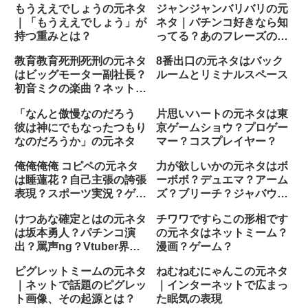
もうええでしょうの元ネタ
ジャンジャンバリバリの元
｜「もうええでしょう」が
ネタ｜パチンコ好きなら知
持つ重みとは？
ってる？あのフレーズの由
来
教育教育死刑死刑の元ネタ
8番出口の元ネタはバック
はビッグモーター副社長？
ルームとリミナルスペース
初音ミクの楽曲？ネットミ
ーム？
「なんと傲慢なのだろう
片思いハートの元ネタは東
彼は神にでもなったつもり
京ゲームショウ？プロゲー
なのだろうか」の元ネタ
マー？コスプレイヤー？
俺俺俺俺 コピペの元ネタ
力が欲しいかの元ネタはボ
は睡蓮花？自己主張の誇張
ーボボ？デュエマ？アーム
表現？スポーツ実況？ゲー
ズ？ブリーチ？ジャバウォ
ム？
ック？
けつあな確定とはの元ネタ
チワワですらこの形相です
は坂本勇人？パチンコ演
の元ネタはネットミーム？
出？罵声ng？Vtuber界
漫画？ゲーム？
隈？
ピグレットミームの元ネタ
ねむねむにゃんこの元ネタ
｜ネットで話題のピグレッ
｜インターネットで広まっ
ト画像、その起源とは？
た眠気の表現