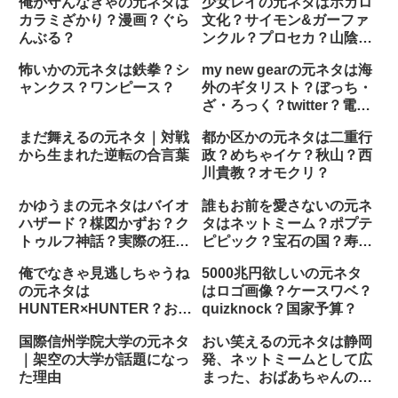
俺が守んなきゃの元ネタは
少女レイの元ネタはボカロ
カラミざかり？漫画？ぐら
文化？サイモン&ガーファ
んぶる？
ンクル？プロセカ？山陰街
道踏切？
怖いかの元ネタは鉄拳？シ
my new gearの元ネタは海
ャンクス？ワンピース？
外のギタリスト？ぼっち・
ざ・ろっく？twitter？電音
部？
まだ舞えるの元ネタ｜対戦
都か区かの元ネタは二重行
から生まれた逆転の合言葉
政？めちゃイケ？秋山？西
川貴教？オモクリ？
かゆうまの元ネタはバイオ
誰もお前を愛さないの元ネ
ハザード？楳図かずお？ク
タはネットミーム？ポプテ
トゥルフ神話？実際の狂人
ピピック？宝石の国？寿
の日記？
司？
俺でなきゃ見逃しちゃうね
5000兆円欲しいの元ネタ
の元ネタは
はロゴ画像？ケースワベ？
HUNTER×HUNTER？お笑
quizknock？国家予算？
い？ネットミーム？
国際信州学院大学の元ネタ
おい笑えるの元ネタは静岡
｜架空の大学が話題になっ
発、ネットミームとして広
た理由
まった、おばあちゃんの発
言