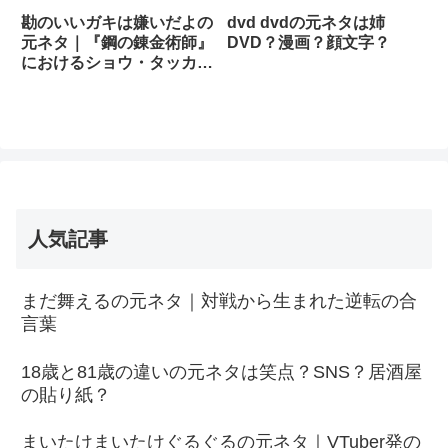
勘のいいガキは嫌いだよの
dvd dvdの元ネタは姉
元ネタ｜『鋼の錬金術師』
DVD？漫画？顔文字？
におけるショウ・タッカー
の衝撃的な一言
人気記事
まだ舞えるの元ネタ｜対戦から生まれた逆転の合
言葉
18歳と81歳の違いの元ネタは笑点？SNS？居酒屋
の貼り紙？
まいたけまいたけぐるぐるの元ネタ｜VTuber発の