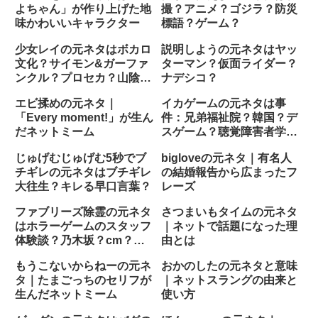
よちゃん」が作り上げた地
撮？アニメ？ゴジラ？防災
味かわいいキャラクター
標語？ゲーム？
少女レイの元ネタはボカロ
説明しようの元ネタはヤッ
文化？サイモン&ガーファ
ターマン？仮面ライダー？
ンクル？プロセカ？山陰街
ナデシコ？
道踏切？
エビ揉めの元ネタ｜
イカゲームの元ネタは事
「Every moment!」が生ん
件：兄弟福祉院？韓国？デ
だネットミーム
スゲーム？聴覚障害者学
校？剣闘士？
じゅげむじゅげむ5秒でブ
bigloveの元ネタ｜有名人
チギレの元ネタはブチギレ
の結婚報告から広まったフ
大往生？キレる早口言葉？
レーズ
ファブリーズ除霊の元ネタ
さつまいもタイムの元ネタ
はホラーゲームのスタッフ
｜ネットで話題になった理
体験談？乃木坂？cm？チ
由とは
ョコプラ？
もうこないからねーの元ネ
おかのしたの元ネタと意味
タ｜たまごっちのセリフが
｜ネットスラングの由来と
生んだネットミーム
使い方