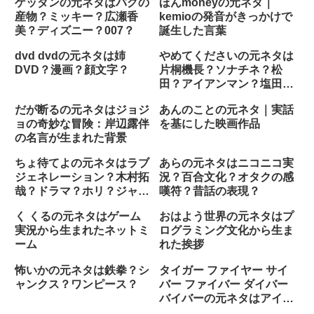
ゲッダンの元ネタはバグの
ほんmoneyの元ネタ｜
産物？ミッキー？広瀬香
kemioの発音がきっかけで
美？ディズニー？007？
誕生した言葉
dvd dvdの元ネタは姉
やめてくださいの元ネタは
DVD？漫画？顔文字？
片桐機長？ソナチネ？松
田？アイアンマン？塩田恵
太郎？
だが断るの元ネタはジョジ
あんのことの元ネタ｜実話
ョの奇妙な冒険：岸辺露伴
を基にした映画作品
の名言が生まれた背景
ちょ待てよの元ネタはラブ
あらの元ネタはニコニコ実
ジェネレーション？木村拓
況？百合文化？オタクの感
哉？ドラマ？ホリ？ジャッ
嘆符？昔話の表現？
ジアイズ？
く くるの元ネタはゲーム
おはよう世界の元ネタはプ
実況から生まれたネットミ
ログラミング文化から生ま
ーム
れた挨拶
怖いかの元ネタは鉄拳？シ
タイガー ファイヤー サイ
ャンクス？ワンピース？
バー ファイバー ダイバー
バイバーの元ネタはアイヌ
語の祝詞？ハム太郎？