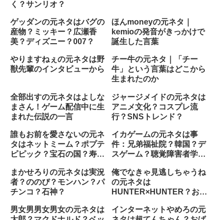
く？サンリオ？
ゲッダンの元ネタはバグの
ほんmoneyの元ネタ｜
産物？ミッキー？広瀬香
kemioの発音がきっかけで
美？ディズニー？007？
誕生した言葉
やりますねぇの元ネタは野
チー牛の元ネタ｜「チー
獣先輩のインタビューから
牛」という言葉はどこから
生まれたのか
全部出すの元ネタはよしな
ジャージメイドの元ネタは
まさん！ゲーム配信中に生
アニメ文化？コスプレ流
まれた伝説の一言
行？SNSトレンド？
誰もお前を愛さないの元ネ
イカゲームの元ネタは事
タはネットミーム？ポプテ
件：兄弟福祉院？韓国？デ
ピピック？宝石の国？寿
スゲーム？聴覚障害者学
司？
校？剣闘士？
まかせろりの元ネタは実況
俺でなきゃ見逃しちゃうね
者？ののぴ？モンハン？パ
の元ネタは
チンコ？石神？
HUNTER×HUNTER？お笑
い？ネットミーム？
男女男男女男女の元ネタは
インターネットやめろの元
太郎？マクドナルド？ベッ
ネタは超てんちゃん？おば