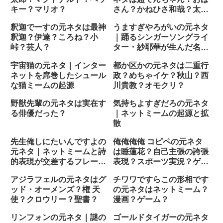
キー？マリオ？
さん？かねひさ和哉？太鼓
の達人？
釈迦でーすの元ネタは最神
うますぎやろがいの元ネタ
釈迦？伊達？ころね？小
｜踊るシンガーソングライ
峠？芸人？
ター・紗耶華が生んだ名フ
レーズ
宇宙猫の元ネタ｜インター
都か区かの元ネタは二重行
ネットを席巻したシュール
政？めちゃイケ？秋山？西
な猫ミームの起源
川貴教？オモクリ？
野獣先輩の元ネタは実在す
気持ちよすぎだろの元ネタ
る俳優だった？
｜ネットミームの起源と拡
散
先生俺しにたいんですよの
俺俺俺俺 コピペの元ネタ
元ネタ｜ネットミームと詩
は睡蓮花？自己主張の誇張
的表現が交差するフレーズ
表現？スポーツ実況？ゲー
の背景
ム？
アジラフェルの元ネタはグ
チワワですらこの形相です
ッド・オーメンズ？権 天
の元ネタはネットミーム？
使？クロウリー？聖書？
漫画？ゲーム？
リンフォンの元ネタ｜謎の
ゴールドタイガーの元ネタ