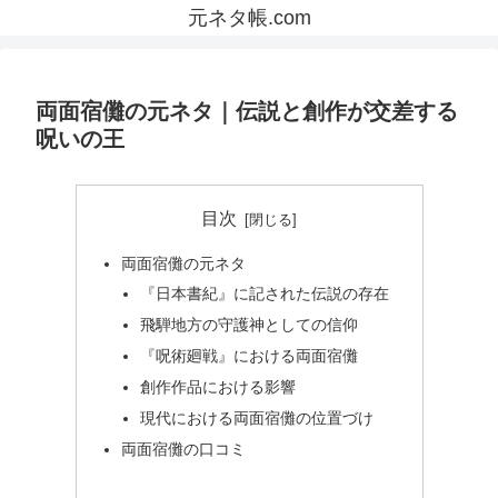
元ネタ帳.com
両面宿儺の元ネタ｜伝説と創作が交差する
呪いの王
目次
両面宿儺の元ネタ
『日本書紀』に記された伝説の存在
飛騨地方の守護神としての信仰
『呪術廻戦』における両面宿儺
創作作品における影響
現代における両面宿儺の位置づけ
両面宿儺の口コミ