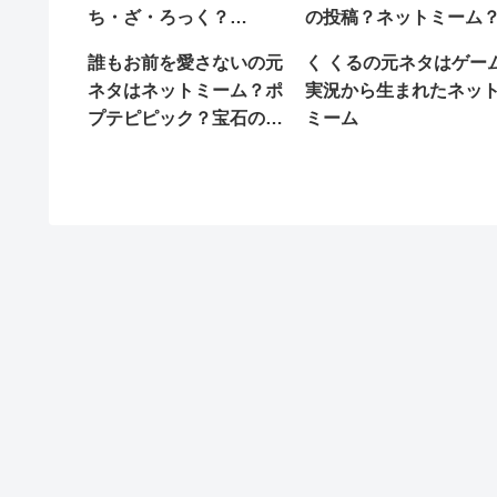
ち・ざ・ろっく？
の投稿？ネットミーム
twitter？電音部？
誰もお前を愛さないの元
く くるの元ネタはゲー
ネタはネットミーム？ポ
実況から生まれたネッ
プテピピック？宝石の
ミーム
国？寿司？