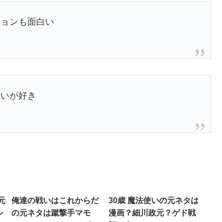
ジョンも面白い
勢いが好き
元
俺達の戦いはこれからだ
30歳 魔法使いの元ネタは
シ
の元ネタは蹴撃手マモ
漫画？細川政元？ゲド戦