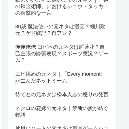
の錬金術師』におけるショウ・タッカー
の衝撃的な一言
30歳 魔法使いの元ネタは漫画？細川政
元？ゲド戦記？自アン？
俺俺俺俺 コピペの元ネタは睡蓮花？自
己主張の誇張表現？スポーツ実況？ゲー
ム？
エビ揉めの元ネタ｜「Every moment!」
が生んだネットミーム
待てとの元ネタは松本人志の怒りの発言
ネクロの花嫁の元ネタ｜禁断の愛が紡ぐ
物語
片思いハートの元ネタは東京ゲームショ