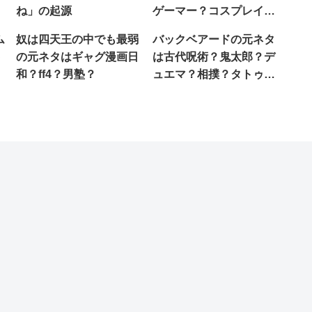
？
ね」の起源
ゲーマー？コスプレイヤ
ー？
ム
奴は四天王の中でも最弱
バックベアードの元ネタ
ト
の元ネタはギャグ漫画日
は古代呪術？鬼太郎？デ
和？ff4？男塾？
ュエマ？相撲？タトゥ
ー？