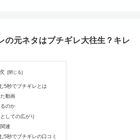
レの元ネタはブチギレ大往生？キレ
次
む5秒でブチギレとは
った動画
レるのか
ムとしての広がり
の関連
む5秒でブチギレの口コミ