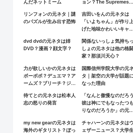
んだネットミーム
ョン？The Supremes
モータウンサウンド？
リンフォンの元ネタ｜謎
吉田いをんの元ネタは
のパズルが生み出す恐怖
「いよちゃん」が作り
げた地味かわいいキャ
クター
dvd dvdの元ネタは姉
関係ないっしょ気持ち
DVD？漫画？顔文字？
しょの元ネタは他の格
家？那須川天心？
力が欲しいかの元ネタは
国際信州学院大学の元
ボーボボ？デュエマ？ア
タ｜架空の大学が話題
ームズ？ブリーチ？ジャ
なった理由
バウォック？
待てとの元ネタは松本人
「なんと傲慢なのだろ
志の怒りの発言
彼は神にでもなったつ
りなのだろうか」の元
タ
my new gearの元ネタは
チャハーンの元ネタは
海外のギタリスト？ぼっ
ェザーニュース？大学