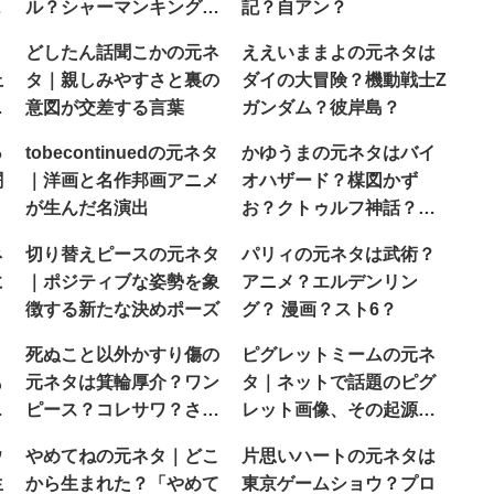
？
ル？シャーマンキング？
記？自アン？
男坂？
どしたん話聞こかの元ネ
ええいままよの元ネタは
上
タ｜親しみやすさと裏の
ダイの大冒険？機動戦士Z
ラ
意図が交差する言葉
ガンダム？彼岸島？
っ
tobecontinuedの元ネタ
かゆうまの元ネタはバイ
闘
｜洋画と名作邦画アニメ
オハザード？楳図かず
が生んだ名演出
お？クトゥルフ神話？実
際の狂人の日記？
ネ
切り替えピースの元ネタ
パリィの元ネタは武術？
に
｜ポジティブな姿勢を象
アニメ？エルデンリン
徴する新たな決めポーズ
グ？ 漫画？スト6？
う
死ぬこと以外かすり傷の
ピグレットミームの元ネ
も
元ネタは箕輪厚介？ワン
タ｜ネットで話題のピグ
ネ
ピース？コレサワ？さん
レット画像、その起源と
ま？
は？
ウ
やめてねの元ネタ｜どこ
片思いハートの元ネタは
生
から生まれた？「やめて
東京ゲームショウ？プロ