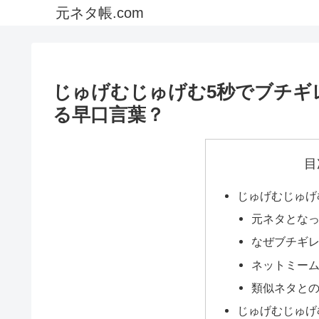
元ネタ帳.com
じゅげむじゅげむ5秒でブチギ
る早口言葉？
目
じゅげむじゅげ
元ネタとな
なぜブチギ
ネットミー
類似ネタと
じゅげむじゅげ