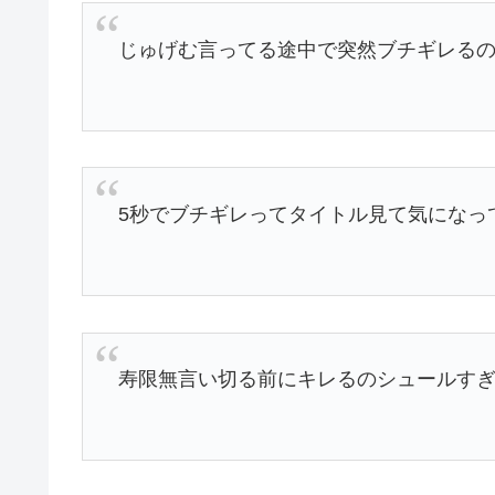
じゅげむ言ってる途中で突然ブチギレる
5秒でブチギレってタイトル見て気になっ
寿限無言い切る前にキレるのシュールす