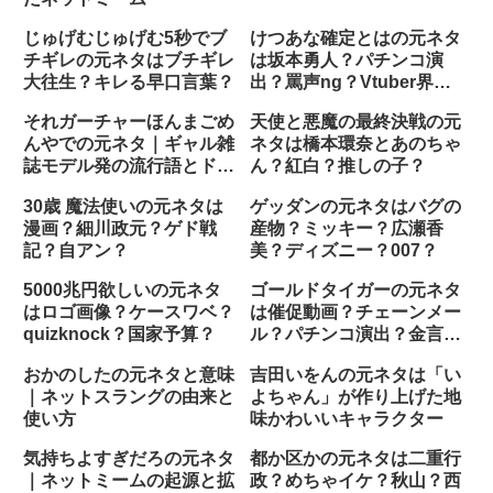
じゅげむじゅげむ5秒でブ
けつあな確定とはの元ネタ
チギレの元ネタはブチギレ
は坂本勇人？パチンコ演
大往生？キレる早口言葉？
出？罵声ng？Vtuber界
隈？
それガーチャーほんまごめ
天使と悪魔の最終決戦の元
んやでの元ネタ｜ギャル雑
ネタは橋本環奈とあのちゃ
誌モデル発の流行語とドラ
ん？紅白？推しの子？
マでの印象的なセリフ
30歳 魔法使いの元ネタは
ゲッダンの元ネタはバグの
漫画？細川政元？ゲド戦
産物？ミッキー？広瀬香
記？自アン？
美？ディズニー？007？
5000兆円欲しいの元ネタ
ゴールドタイガーの元ネタ
はロゴ画像？ケースワベ？
は催促動画？チェーンメー
quizknock？国家予算？
ル？パチンコ演出？金言大
仏？
おかのしたの元ネタと意味
吉田いをんの元ネタは「い
｜ネットスラングの由来と
よちゃん」が作り上げた地
使い方
味かわいいキャラクター
気持ちよすぎだろの元ネタ
都か区かの元ネタは二重行
｜ネットミームの起源と拡
政？めちゃイケ？秋山？西