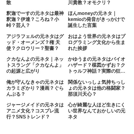
散
川貴教？オモクリ？
釈迦でーすの元ネタは最神
ほんmoneyの元ネタ｜
釈迦？伊達？ころね？小
kemioの発音がきっかけで
峠？芸人？
誕生した言葉
アジラフェルの元ネタはグ
おはよう世界の元ネタはプ
ッド・オーメンズ？権 天
ログラミング文化から生ま
使？クロウリー？聖書？
れた挨拶
クカなんよの元ネタ｜ネッ
かゆうまの元ネタはバイオ
トスラング「クカなんよ」
ハザード？楳図かずお？ク
の起源と広がり
トゥルフ神話？実際の狂人
の日記？
俺が守んなきゃの元ネタは
関係ないっしょ気持ちっし
カラミざかり？漫画？ぐら
ょの元ネタは他の格闘家？
んぶる？
那須川天心？
ジャージメイドの元ネタは
心が綺麗な人ほど生きにく
アニメ文化？コスプレ流
い世界なんておかしいの元
行？SNSトレンド？
ネタ