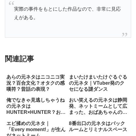
実際の事件をもとにした作品なので、非常に見応
えがある。
関連記事
あらの元ネタはニコニコ実
まいたけまいたけぐるぐる
況？百合文化？オタクの感
の元ネタ｜VTuber発のク
嘆符？昔話の表現？
セになる謎ダンス
俺でなきゃ見逃しちゃうね
おい笑えるの元ネタは静岡
の元ネタは
発、ネットミームとして広
HUNTER×HUNTER？お笑
まった、おばあちゃんの発
い？ネットミーム？
言
エビ揉めの元ネタ｜
8番出口の元ネタはバック
「Every moment!」が生ん
ルームとリミナルスペース
だネットミーム