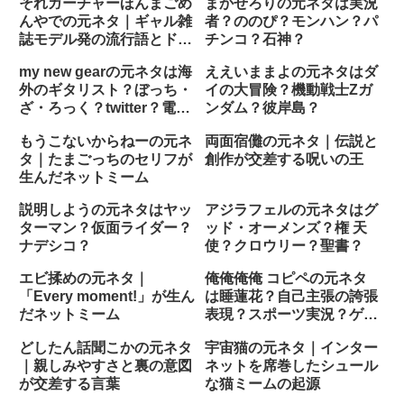
それガーチャーほんまごめ
まかせろりの元ネタは実況
んやでの元ネタ｜ギャル雑
者？ののぴ？モンハン？パ
誌モデル発の流行語とドラ
チンコ？石神？
マでの印象的なセリフ
my new gearの元ネタは海
ええいままよの元ネタはダ
外のギタリスト？ぼっち・
イの大冒険？機動戦士Zガ
ざ・ろっく？twitter？電音
ンダム？彼岸島？
部？
もうこないからねーの元ネ
両面宿儺の元ネタ｜伝説と
タ｜たまごっちのセリフが
創作が交差する呪いの王
生んだネットミーム
説明しようの元ネタはヤッ
アジラフェルの元ネタはグ
ターマン？仮面ライダー？
ッド・オーメンズ？権 天
ナデシコ？
使？クロウリー？聖書？
エビ揉めの元ネタ｜
俺俺俺俺 コピペの元ネタ
「Every moment!」が生ん
は睡蓮花？自己主張の誇張
だネットミーム
表現？スポーツ実況？ゲー
ム？
どしたん話聞こかの元ネタ
宇宙猫の元ネタ｜インター
｜親しみやすさと裏の意図
ネットを席巻したシュール
が交差する言葉
な猫ミームの起源