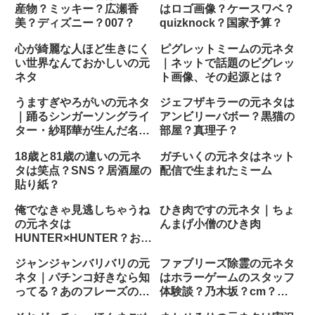
産物？ミッキー？広瀬香
はロゴ画像？ケースワベ？
美？ディズニー？007？
quizknock？国家予算？
心が綺麗な人ほど生きにく
ピグレットミームの元ネタ
い世界なんておかしいの元
｜ネットで話題のピグレッ
ネタ
ト画像、その起源とは？
うますぎやろがいの元ネタ
ジェフザキラーの元ネタは
｜踊るシンガーソングライ
アンビリーバボー？黒猫の
ター・紗耶華が生んだ名フ
部屋？真理子？
レーズ
18歳と81歳の違いの元ネ
ガチいくの元ネタはネット
タは笑点？SNS？居酒屋の
配信で生まれたミーム
貼り紙？
俺でなきゃ見逃しちゃうね
ひき肉ですの元ネタ｜ちょ
の元ネタは
んまげ小僧のひき肉
HUNTER×HUNTER？お笑
い？ネットミーム？
ジャンジャンバリバリの元
ファブリーズ除霊の元ネタ
ネタ｜パチンコ好きなら知
はホラーゲームのスタッフ
ってる？あのフレーズの由
体験談？乃木坂？cm？チ
来
ョコプラ？