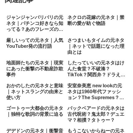
ジャンジャンバリバリの元
ネクロの花嫁の元ネタ｜禁
ネタ｜パチンコ好きなら知
断の愛が紡ぐ物語
ってる？あのフレーズの由
来
厳しいっての元ネタ｜人気
さつまいもタイムの元ネタ
YouTuber発の流行語
｜ネットで話題になった理
由とは
地面師たちの元ネタ｜現実
したっていいの元ネタはけ
にあった衝撃の不動産詐欺
んた食堂？不破湊？
事件
TikTok？関西弁？ドラえも
ん？
おかのしたの元ネタと意味
安室奈美恵 new lookの元
｜ネットスラングの由来と
ネタは1960年代ファッシ
使い方
ョン？The Supremes？モ
ータウンサウンド？
ゴートゥー大都会の元ネタ
バックベアードの元ネタは
｜独特な歌詞の背景に迫る
古代呪術？鬼太郎？デュエ
マ？相撲？タトゥー？
デデドンの元ネタ｜衝撃音
もうこないからねーの元ネ