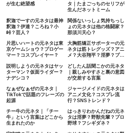
が生む絶望感
タ｜たまごっちのセリフが
生んだネットミーム
釈迦でーすの元ネタは最神
関係ないっしょ気持ちっし
釈迦？伊達？ころね？小
ょの元ネタは他の格闘家？
峠？芸人？
那須川天心？
片思いハートの元ネタは東
大胸筋矯正サポーターの元
京ゲームショウ？プロゲー
ネタは筋トレグッズ？アニ
マー？コスプレイヤー？
メ？大谷翔平？淫夢？プロ
レス？
説明しようの元ネタはヤッ
どしたん話聞こかの元ネタ
ターマン？仮面ライダー？
｜親しみやすさと裏の意図
ナデシコ？
が交差する言葉
なぁぜなぁぜの元ネタ｜
ジャージメイドの元ネタは
TikTokで話題のフレーズの
アニメ文化？コスプレ流
起源
行？SNSトレンド？
チー牛の元ネタ｜「チー
はっきりわかんだねの元ネ
牛」という言葉はどこから
タは淫夢？野獣先輩？プロ
生まれたのか
野球？フシギダネ？